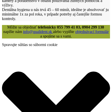
kamery a poradenstvo v oblasti používania zubných pomôcok a
výživy.
Dentálna hygiena u nás trvá 45 – 60 minút, ideálne je absolvovať ju
minimálne 1x za pol roka, v prípade potreby aj častejšie formou
kontroly.
Môžte sa objednať
telefonicky 055 799 41 03, 0904 299 130
napíšte nám
info@qualident.sk
alebo vyplňte
objednávací formulár
a spojíme sa s vami.
Spravujte súhlas so súbormi cookie