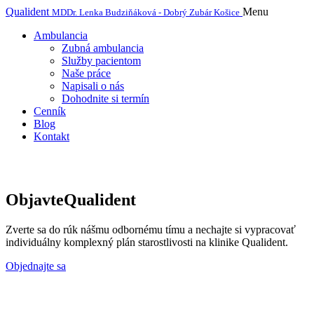
Qualident
Menu
MDDr. Lenka Budziňáková - Dobrý Zubár Košice
Ambulancia
Zubná ambulancia
Služby pacientom
Naše práce
Napisali o nás
Dohodnite si termín
Cenník
Blog
Kontakt
Objavte
Qualident
Zverte sa do rúk nášmu odbornému tímu a nechajte si vypracovať
individuálny komplexný plán starostlivosti na klinike Qualident.
Objednajte sa