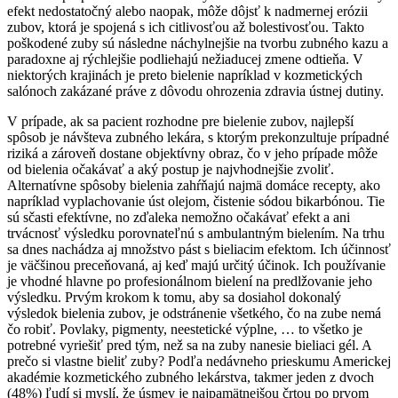
efekt nedostatočný alebo naopak, môže dôjsť k nadmernej erózii
zubov, ktorá je spojená s ich citlivosťou až bolestivosťou. Takto
poškodené zuby sú následne náchylnejšie na tvorbu zubného kazu a
paradoxne aj rýchlejšie podliehajú nežiaducej zmene odtieňa. V
niektorých krajinách je preto bielenie napríklad v kozmetických
salónoch zakázané práve z dôvodu ohrozenia zdravia ústnej dutiny.
V prípade, ak sa pacient rozhodne pre bielenie zubov, najlepší
spôsob je návšteva zubného lekára, s ktorým prekonzultuje prípadné
riziká a zároveň dostane objektívny obraz, čo v jeho prípade môže
od bielenia očakávať a aký postup je najvhodnejšie zvoliť.
Alternatívne spôsoby bielenia zahŕňajú najmä domáce recepty, ako
napríklad vyplachovanie úst olejom, čistenie sódou bikarbónou. Tie
sú sčasti efektívne, no zďaleka nemožno očakávať efekt a ani
trvácnosť výsledku porovnateľnú s ambulantným bielením. Na trhu
sa dnes nachádza aj množstvo pást s bieliacim efektom. Ich účinnosť
je väčšinou preceňovaná, aj keď majú určitý účinok. Ich používanie
je vhodné hlavne po profesionálnom bielení na predlžovanie jeho
výsledku. Prvým krokom k tomu, aby sa dosiahol dokonalý
výsledok bielenia zubov, je odstránenie všetkého, čo na zube nemá
čo robiť. Povlaky, pigmenty, neestetické výplne, … to všetko je
potrebné vyriešiť pred tým, než sa na zuby nanesie bieliaci gél. A
prečo si vlastne bieliť zuby? Podľa nedávneho prieskumu Americkej
akadémie kozmetického zubného lekárstva, takmer jeden z dvoch
(48%) ľudí si myslí, že úsmev je najpamätnejšou črtou po prvom