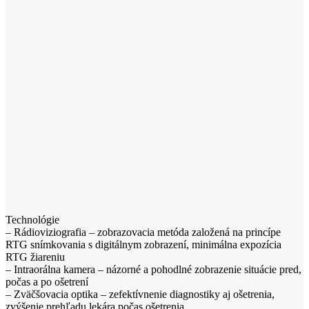
Technológie
– Rádioviziografia – zobrazovacia metóda založená na princípe
RTG snímkovania s digitálnym zobrazení, minimálna expozícia
RTG žiareniu
– Intraorálna kamera – názorné a pohodlné zobrazenie situácie pred,
počas a po ošetrení
– Zväčšovacia optika – zefektívnenie diagnostiky aj ošetrenia,
zvýšenie prehľadu lekára počas ošetrenia