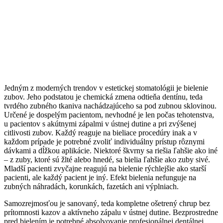
Jedným z moderných trendov v estetickej stomatológii je bielenie
zubov. Jeho podstatou je chemická zmena odtieňa dentínu, teda
tvrdého zubného tkaniva nachádzajúceho sa pod zubnou sklovinou.
Určené je dospelým pacientom, nevhodné je len počas tehotenstva,
u pacientov s akútnymi zápalmi v ústnej dutine a pri zvýšenej
citlivosti zubov. Každý reaguje na bieliace procedúry inak a v
každom prípade je potrebné zvoliť individuálny prístup rôznymi
dávkami a dĺžkou aplikácie. Niektoré škvrny sa riešia ľahšie ako iné
– z zuby, ktoré sú žlté alebo hnedé, sa bielia ľahšie ako zuby sivé.
Mladší pacienti zvyčajne reagujú na bielenie rýchlejšie ako starší
pacienti, ale každý pacient je iný. Efekt bielenia nefunguje na
zubných náhradách, korunkách, fazetách ani výplniach.
Samozrejmosťou je sanovaný, teda kompletne ošetrený chrup bez
prítomnosti kazov a aktívneho zápalu v ústnej dutine. Bezprostredne
pred bielením je potrebné absolvovanie profesionálnej dentálnej