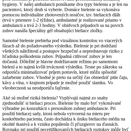
hygieny. V našej ambulancii ponúkame dva typy bielenia a je len na
pacientovi, ktorý druh si vyberie. Domáce bielenie sa vykonáva
pomocou individuálne zhotovených nosičov, tzv. bieliacich dláh
(trvá v priemere 1-2 týždne), ambulantné je realizované priamo v
ambulancii a trvá 2-3 hodiny. V obidvoch prípadoch sa na povrch
zubov nanáša špeciálny gél obsahujúci bieliace zložky.
Samotné bielenie prebieha pod vizuálnou kontrolou vo viacerých
fázach až do požadovaného výsledku. Bielenie je pri dodržaní
všetkých náležitostí a postupov bezpečné a nepredstavuje riziko z
hľadiska poškodenia zubov. Prípadná citlivosť zubov je len
dočasná. Dôležité je hlavne dodržiavanie režimu po samotnom
bielení a to najmä kvôli trvácnosti výsledku. Tesne po zákroku sa
odporúča minimalizovať príjem potravín, ktoré môžu spôsobiť
zafarbenie zubov. Vhodné je preto na určitý čas obmedziť pitie čaju,
kávy a vína, v krajnom prípade je možné použiť slamku. Vo
všeobecnosti sa neodporúča fajčenie.
Aké sú možné riziká bielenia? Vyplývajú najmä zo snahy
zjednodušiť si bieliaci proces. Bielenie by malo byť vykonávané
výhradne po konzultácii s personálom zubnej ambulancie. Pri
použití bieliacej sady, ktorá nebola vytvorená na mieru pre
konkrétneho pacienta, často dochádza k úniku bieliaceho média na
okolité tkanivá a k vzniku popálenín či pľuzgierov na ďasnách.
Rovnako pri použití necertifikovaných bieliacich roztokov môže byť