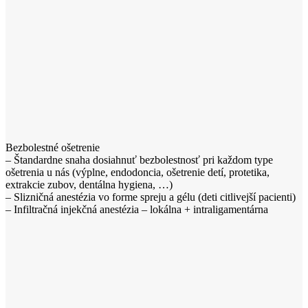
Bezbolestné ošetrenie
– Štandardne snaha dosiahnuť bezbolestnosť pri každom type
ošetrenia u nás (výplne, endodoncia, ošetrenie detí, protetika,
extrakcie zubov, dentálna hygiena, …)
– Slizničná anestézia vo forme spreju a gélu (deti citlivejší pacienti)
– Infiltračná injekčná anestézia – lokálna + intraligamentárna