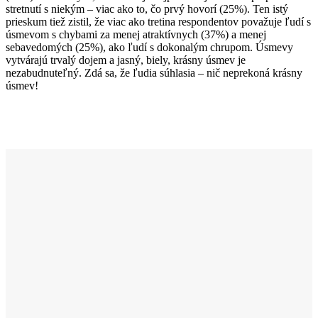
stretnutí s niekým – viac ako to, čo prvý hovorí (25%). Ten istý
prieskum tiež zistil, že viac ako tretina respondentov považuje ľudí s
úsmevom s chybami za menej atraktívnych (37%) a menej
sebavedomých (25%), ako ľudí s dokonalým chrupom. Úsmevy
vytvárajú trvalý dojem a jasný, biely, krásny úsmev je
nezabudnuteľný. Zdá sa, že ľudia súhlasia – nič neprekoná krásny
úsmev!