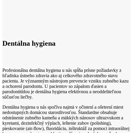
Dentálna
hygiena
Profesionálna dentálna hygiena u nás spĺňa prísne požiadavky z
hľadiska ústneho zdravia ako aj celkového zdravotného stavu
pacienta. Je významným nástrojom prevencie vzniku zubného kazu
a ochorení parodontu. U pacientov so zápalom ďasien a
parodontitídou je dentálna hygiena efektívnou a neoddeliteľnou
súčasťou liečby.
Dentálna hygiena u nás spočíva najmä v očistení a ošetrení miest
nedostupných domácou starostlivosťou. Štandardne obsahuje
odstránenie zubného kameňa a mäkkých nánosov ultrazvukom a
kyretami, dezinfekčný výplach, leštenie zubov (polishing),
pieskovanie (air-flow), fluoridáciu, inštruktáž za pomoci intraorálnej